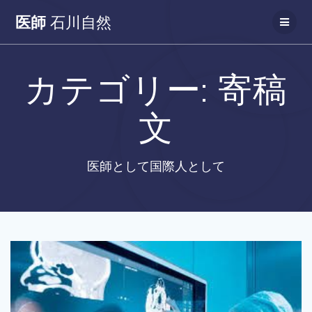
コ
医師
石川自然
ン
テ
ン
ツ
カテゴリー:
寄稿
へ
ス
キ
文
ッ
プ
医師として国際人として