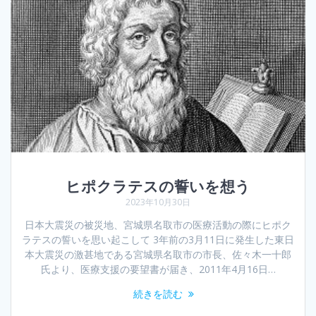
ヒポクラテスの誓いを想う
2023年10月30日
日本大震災の被災地、宮城県名取市の医療活動の際にヒポク
ラテスの誓いを思い起こして 3年前の3月11日に発生した東日
本大震災の激甚地である宮城県名取市の市長、佐々木一十郎
氏より、医療支援の要望書が届き、2011年4月16日…
続きを読む