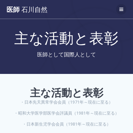
コ
医師
石川自然
ン
テ
ン
ツ
主な活動と表彰
へ
ス
キ
ッ
医師として国際人として
プ
主な活動と表彰
・
日本先天異常学会会員（1971年～現在に至る）
・
昭和大学医学部医学会評議員（1981年～現在に至る）
・
日本新生児学会会員（1981年～現在に至る）