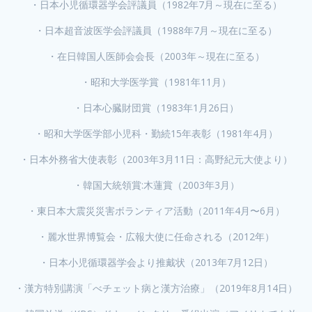
・
日本小児循環器学会評議員（1982年7月～現在に至る）
・
日本超音波医学会評議員（1988年7月～現在に至る）
・
在日韓国人医師会会長（2003年～現在に至る）
・
昭和大学医学賞（1981年11月）
・
日本心臓財団賞（1983年1月26日）
・
昭和大学医学部小児科・勤続15年表彰（1981年4月）
・
日本外務省大使表彰（2003年3月11日：高野紀元大使より）
・
韓国大統領賞:木蓮賞（2003年3月）
・
東日本大震災災害ボランティア活動（2011年4月〜6月）
・
麗水世界博覧会・広報大使に任命される（2012年）
・
日本小児循環器学会より推戴状（2013年7月12日）
・
漢方特別講演「べチェット病と漢方治療」（2019年8月14日）